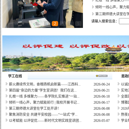
扎根一线 多维聚力—
倾听一线心声，聚力赋
第三期师德大讲堂在
请输入搜索信息：
1
2
3
4
5
学工在线
思政
薪火赓续传文明，奋楫扬帆启新篇——江西科...
2026-06-24
以诚
第四届“身边的力量”学生宣讲团！我们在这...
2026-06-21
实地
扎根一线 多维聚力——各学院扎实推进“一站...
2026-06-18
全面
倾听一线心声，聚力赋能前行 | 我校开展书记...
2026-06-17
博雅
第三期师德大讲堂在学工处开讲！
2026-06-08
20
聚焦消防安全 共建平安校园——“一站式”学...
2026-06-08
熬夜
以考赋能 以评促优——新时代文明实践宣讲团...
2026-05-07
学业