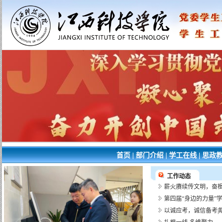
首页
|
部门介绍
|
学工在线
|
思政
工作动态
薪火赓续传文明，奋楫
第四届“身边的力量”
以诚应考，诚信备考|